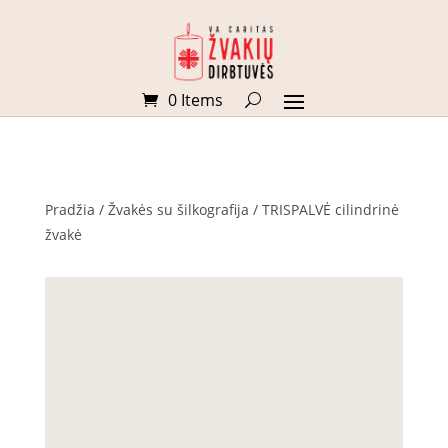
0 Items
Pradžia
/
Žvakės su šilkografija
/ TRISPALVĖ cilindrinė
žvakė