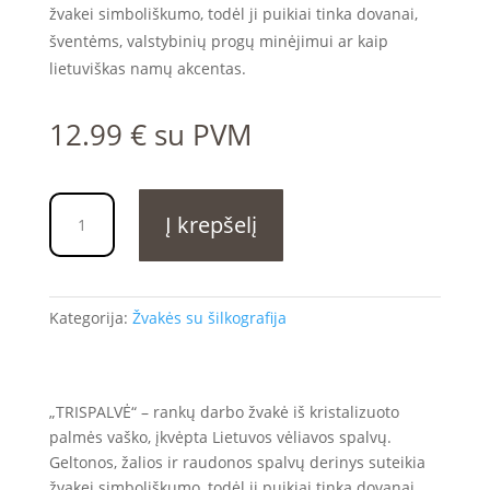
žvakei simboliškumo, todėl ji puikiai tinka dovanai,
šventėms, valstybinių progų minėjimui ar kaip
lietuviškas namų akcentas.
12.99
€
su PVM
produkto
Į krepšelį
kiekis:
TRISPALVĖ
cilindrinė
žvakė
Kategorija:
Žvakės su šilkografija
„TRISPALVĖ“ – rankų darbo žvakė iš kristalizuoto
palmės vaško, įkvėpta Lietuvos vėliavos spalvų.
Geltonos, žalios ir raudonos spalvų derinys suteikia
žvakei simboliškumo, todėl ji puikiai tinka dovanai,