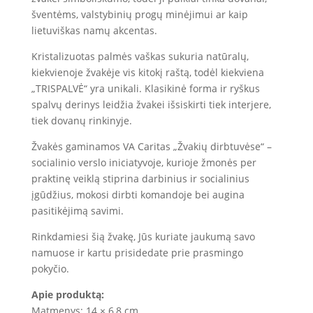
šventėms, valstybinių progų minėjimui ar kaip
lietuviškas namų akcentas.
Kristalizuotas palmės vaškas sukuria natūralų,
kiekvienoje žvakėje vis kitokį raštą, todėl kiekviena
„TRISPALVĖ“ yra unikali. Klasikinė forma ir ryškus
spalvų derinys leidžia žvakei išsiskirti tiek interjere,
tiek dovanų rinkinyje.
Žvakės gaminamos VA Caritas „Žvakių dirbtuvėse“ –
socialinio verslo iniciatyvoje, kurioje žmonės per
praktinę veiklą stiprina darbinius ir socialinius
įgūdžius, mokosi dirbti komandoje bei augina
pasitikėjimą savimi.
Rinkdamiesi šią žvakę, Jūs kuriate jaukumą savo
namuose ir kartu prisidedate prie prasmingo
pokyčio.
Apie produktą:
Matmenys: 14 × 6,8 cm